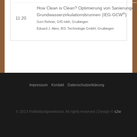
How Clean is Clean? Optimierung von Sanierungen 
®
Grundwasserzirkulationsbrunnen (IEG-GCW
)
11:20
Gert Rehner, GfS mbh, Gruibingen
Eduard J. Alesi, IEG Technologie GmbH, Gruibingen
Ende in Sicht - Effizienzsteigerung und kontinuierli
11:55
einer langlaufenden LCKW-Sanierung
Peter Hartwiger, Dr. Hans-Georg Edel, Züblin Umwelttechnik GmbH
12:30
Mittagspause
Weniger Wasser und mehr Effizienz - Neubewertun
13:30
Langläufers
Impressum
Kontakt
Datenschutzerklärung
Michael Kunert, HPC AG, Rottenburg
14:00
Kaffeepause
Sanierungsoptimierung nach mehr als 20 Jahren Betr
© 2013 Fortbildungsverbund. All rights reserved | Design ©
s2w
14:30
das noch?
Dr. Uwe Hiester, reconsite GmbH, Fellbach
Zehn Nachweismethoden zum Schadstoffabbau in Al